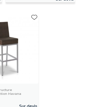
ructure
ction Havana
Sur devis