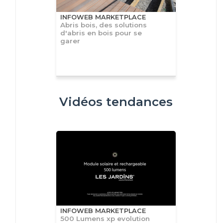
INFOWEB MARKETPLACE
Abris bois, des solutions
d'abris en bois pour se
garer
Vidéos tendances
INFOWEB MARKETPLACE
500 Lumens xp evolution