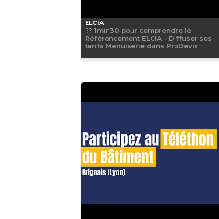
ELCIA
?? 1min30 pour comprendre le
Référencement ELCIA - Diffuser ses
tarifs Menuiserie dans ProDevis