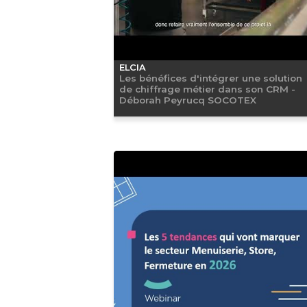
ELCIA
Les bénéfices d'intégrer une solution
de chiffrage métier dans son CRM -
Déborah Peyrucq SOCOTEX