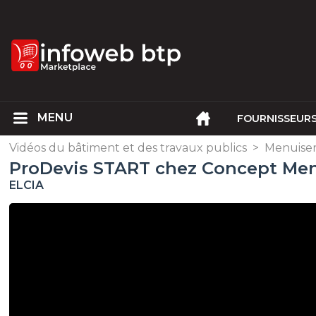
FOURNISSEUR
Vidéos du bâtiment et des travaux publics
>
Menuiser
ProDevis START chez Concept Menui
ELCIA