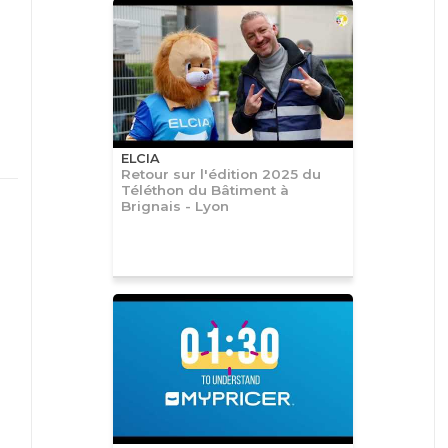
ELCIA
Retour sur l'édition 2025 du
Téléthon du Bâtiment à
Brignais - Lyon