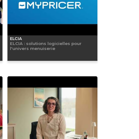
ELCIA
ELCIA : solutions logicielles pour
l'univers menuiserie