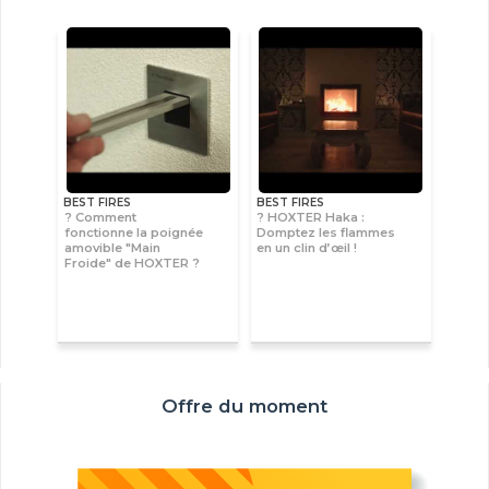
BEST FIRES
BEST FIRES
? Comment
? HOXTER Haka :
fonctionne la poignée
Domptez les flammes
amovible "Main
en un clin d’œil !
Froide" de HOXTER ?
Offre du moment