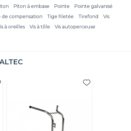
iton
Piton à embase
Pointe
Pointe galvanisé
e de compensation
Tige filetée
Tirefond
Vis
is à oreilles
Vis à tôle
Vis autoperceuse
ALTEC