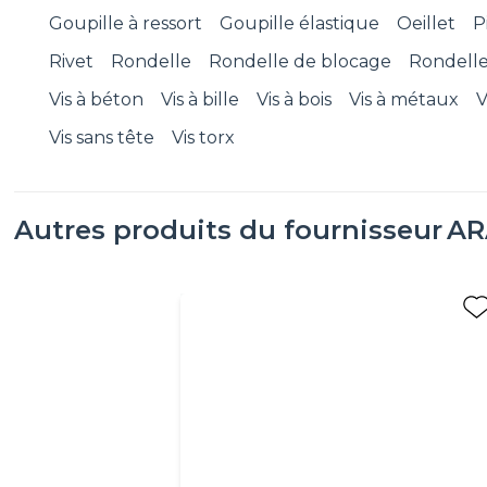
Goupille à ressort
Goupille élastique
Oeillet
P
Rivet
Rondelle
Rondelle de blocage
Rondell
Vis à béton
Vis à bille
Vis à bois
Vis à métaux
V
Vis sans tête
Vis torx
Autres produits du fournisseur
AR