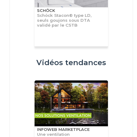
SCHÖCK
Schöck Stacon® type LD,
seuls goujons sous DTA
validé par le CSTB
Vidéos tendances
INFOWEB MARKETPLACE
Une ventilation