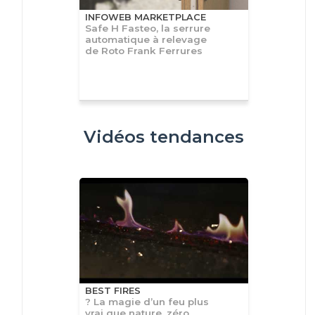
INFOWEB MARKETPLACE
Safe H Fasteo, la serrure
automatique à relevage
de Roto Frank Ferrures
Vidéos tendances
BEST FIRES
? La magie d’un feu plus
vrai que nature, zéro