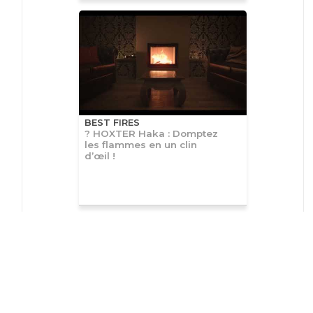
BEST FIRES
? HOXTER Haka : Domptez
les flammes en un clin
d’œil !