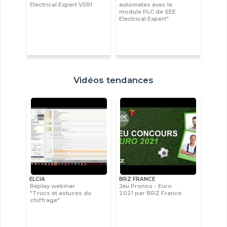
Electrical Expert V5R1
automates avec le
module PLC de SEE
Electrical Expert"
Vidéos tendances
ELCIA
BRZ FRANCE
Replay webinar
Jeu Pronos - Euro
"Trucs et astuces du
2021 par BRZ France
chiffrage"