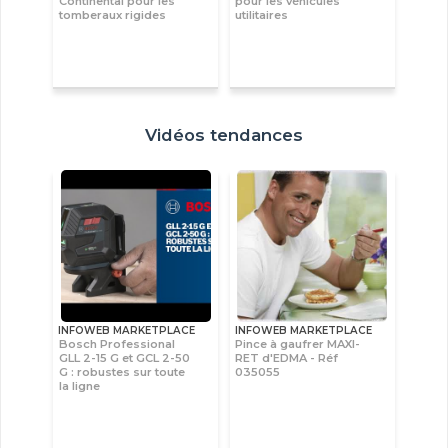
Continental pour les
pour les véhicules
tomberaux rigides
utilitaires
Vidéos tendances
INFOWEB MARKETPLACE
INFOWEB MARKETPLACE
Bosch Professional
Pince à gaufrer MAXI-
GLL 2-15 G et GCL 2-50
RET d'EDMA - Réf
G : robustes sur toute
035055
la ligne